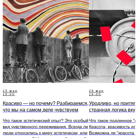
15 мая
29 мая
19:00
19:00
Красиво — но почему? Разбираемся,
Уродливо, но притяга
что мы на самом деле чувствуем
странная логика вку
Что такое эстетический опыт? Это особый
Что такое подлинное "п
вид чувственного переживания. Всегда ли
Красота, красивость ил
люди относились к миру эстетически, или
Возможна ли "красота з