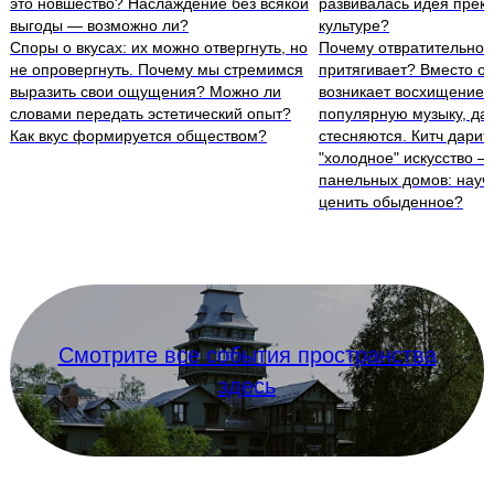
это новшество? Наслаждение без всякой
развивалась идея прекр
выгоды — возможно ли?
культуре?
Споры о вкусах: их можно отвергнуть, но
Почему отвратительное
не опровергнуть. Почему мы стремимся
притягивает? Вместо о
выразить свои ощущения? Можно ли
возникает восхищение.
словами передать эстетический опыт?
популярную музыку, да
Как вкус формируется обществом?
стесняются. Китч дарит 
"холодное" искусство —
панельных домов: науч
ценить обыденное?
Смотрите все события пространства
здесь